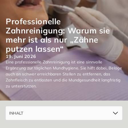
LEISTUNG
LEISTUNG
Professionelle 
Zahnreinigung: Warum sie 
BLOGBEITRAG
mehr ist als nur „Zähne 
BLOGBEITRAG
putzen lassen“
BLOGBEITRAG
19. Juni 2026
BLOGBEITRAG
Eine professionelle Zahnreinigung ist eine sinnvolle 
Ergänzung zur täglichen Mundhygiene. Sie hilft dabei, Beläge 
BLOGBEITRAG
auch an schwer erreichbaren Stellen zu entfernen, das 
BLOGBEITRAG
Zahnfleisch zu entlasten und die Mundgesundheit langfristig 
zu unterstützen.
COMMUNITY
Join
INHALT
Events